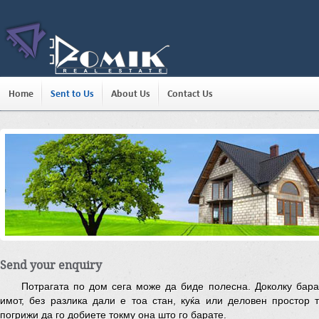
Home
Sent to Us
About Us
Contact Us
Send your enquiry
Потрагата по дом сега може да биде полесна. Доколку бара
имот, без разлика дали е тоа стан, куќа или деловен простор 
погрижи да го добиете токму она што го барате.