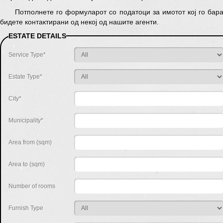
Потполнете го формуларот со податоци за имотот кој го бара
бидете контактирани од некој од нашите агенти.
ESTATE DETAILS
Service Type*
Estate Type*
City*
Municipality*
Area from (sqm)
Area to (sqm)
Number of rooms
Furnish Type